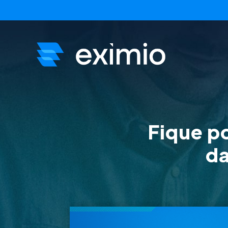
Fique p
da