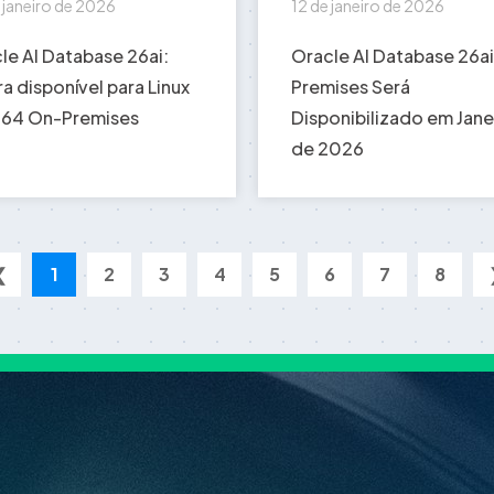
 janeiro de 2026
12 de janeiro de 2026
le AI Database 26ai:
Oracle AI Database 26a
a disponível para Linux
Premises Será
64 On-Premises
Disponibilizado em Jane
de 2026
❮
1
2
3
4
5
6
7
8