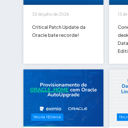
30 de julho de 2026
15 de
Critical Patch Update da
Cone
Oracle bate recorde!
desk
Data
Edit
TRILHA TÉCNICA
TRIL