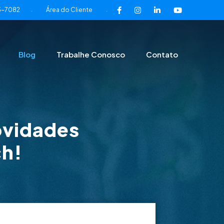
3-7082
Área do Cliente
-
-
Blog
Trabalhe Conosco
Contato
ovidades
ch!