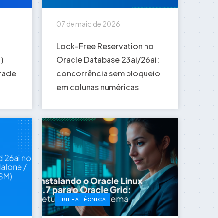
07 de maio de 2026
Lock-Free Reservation no
)
Oracle Database 23ai/26ai:
rade
concorrência sem bloqueio
em colunas numéricas
TRILHA TÉCNICA