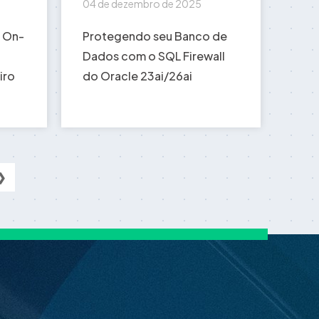
04 de dezembro de 2025
i On-
Protegendo seu Banco de
Dados com o SQL Firewall
iro
do Oracle 23ai/26ai
❯