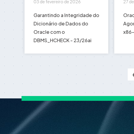
03 de fevereiro de 2026
27 de
Garantindo a Integridade do
Orac
Dicionário de Dados do
Agor
Oracle com o
x86-
DBMS_HCHECK - 23/26ai