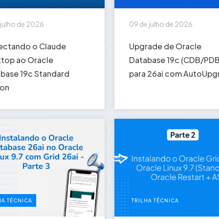
 julho de 2026
09 de julho de 2026
ctando o Claude
Upgrade de Oracle
top ao Oracle
Database 19c (CDB/PDB
base 19c Standard
para 26ai com AutoUpg
ion
HA TÉCNICA
TRILHA TÉCNICA