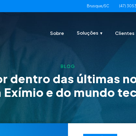
Brusque/SC
(47) 305
Soluções
Sobre
Clientes
BLOG
or dentro das últimas n
 Exímio e do mundo te