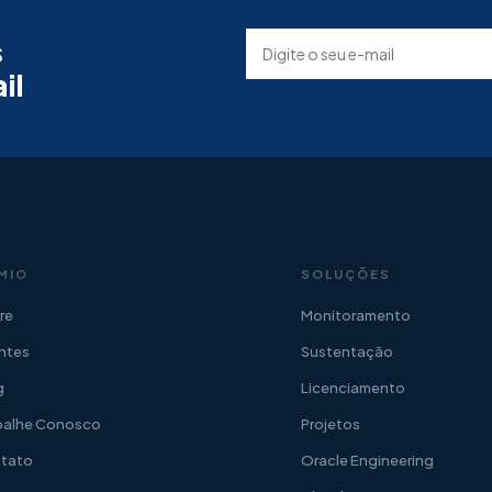
s
il
MIO
SOLUÇÕES
re
Monitoramento
entes
Sustentação
g
Licenciamento
balhe Conosco
Projetos
tato
Oracle Engineering