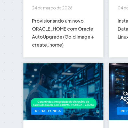
24 de março de 2026
04 d
Provisionando um novo
Inst
ORACLE_HOME com Oracle
Data
AutoUpgrade (Gold Image +
Linu
create_home)
TRILHA TÉCNICA
TRIL