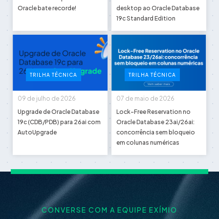
Oracle bate recorde!
desktop ao Oracle Database
19c Standard Edition
TRILHA TÉCNICA
TRILHA TÉCNICA
09 de julho de 2026
07 de maio de 2026
Upgrade de Oracle Database
Lock-Free Reservation no
19c (CDB/PDB) para 26ai com
Oracle Database 23ai/26ai:
AutoUpgrade
concorrência sem bloqueio
em colunas numéricas
CONVERSE COM A EQUIPE EXÍMIO