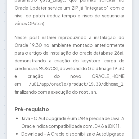
gold_image
Oracle Updater service um ZIP já “integrado” com o
nível de patch (reduz tempo e risco de sequenciar
vários OPatch).
Neste post estarei reproduzindo a instalação do
Oracle 19.30 no ambiente montado anteriormente
para o artigo de
instalação do oracle database 26ai
,
demonstrando a criação do keystore, carga de
credenciais MOS/CSI, download do Gold Image 19.30
e criação do novo ORACLE_HOME
em
,
/u01/app/oracle/product/19.30/dbhome_1
finalizando com a execução do
.
root.sh
Pré-requisito
Java - O AutoUpgrade é um JAR e precisa de Java. A
Oracle indica compatibilidade com JDK 8 a JDK 11.
Download - A Oracle disponibiliza o AutoUpgrade