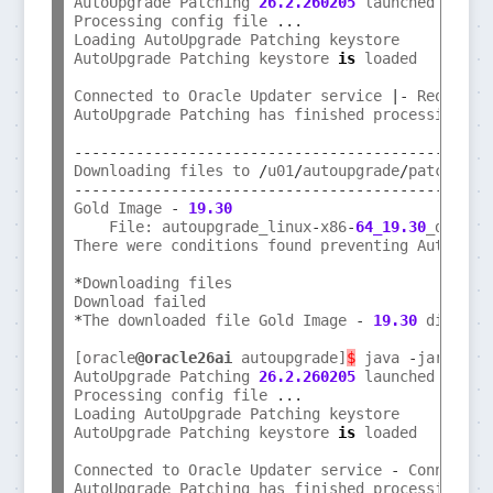
AutoUpgrade Patching 
26.2.260205
 launched 
with
 
Processing config file 
...
Loading AutoUpgrade Patching keystore

AutoUpgrade Patching keystore 
is
 loaded

Connected to Oracle Updater service 
|-
 Requestin
AutoUpgrade Patching has finished processing the
---------------------------------------------
Downloading files to 
/
u01
/
autoupgrade
/
---------------------------------------------
Gold Image 
-
19.30
    File: autoupgrade_linux
-
x86
-
64_19.30
_db_hom
There were conditions found preventing AutoUpgr
*
Downloading files

*
The downloaded file Gold Image 
-
19.30
 did 
not
[oracle
@oracle26ai
 autoupgrade]
$
 java 
-
jar auto
AutoUpgrade Patching 
26.2.260205
 launched 
with
 
Processing config file 
...
Loading AutoUpgrade Patching keystore

AutoUpgrade Patching keystore 
is
 loaded

Connected to Oracle Updater service 
-
 Connectio
AutoUpgrade Patching has finished processing the