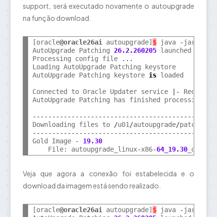
support, será executado novamente o autoupgrade
na função download.
[oracle
@oracle26ai
 autoupgrade]
$
 java 
-
jar auto
AutoUpgrade Patching 
26.2.260205
 launched 
with
 
Processing config file 
...
Loading AutoUpgrade Patching keystore

AutoUpgrade Patching keystore 
is
 loaded

Connected to Oracle Updater service 
|-
 Requestin
AutoUpgrade Patching has finished processing the
---------------------------------------------
Downloading files to 
/
u01
/
autoupgrade
/
---------------------------------------------
Gold Image 
-
19.30
    File: autoupgrade_linux
-
x86
-
64_19.30
_db_hom
Veja que agora a conexão foi estabelecida e o
download da imagem está sendo realizado.
[oracle
@oracle26ai
 autoupgrade]
$
 java 
-
jar auto