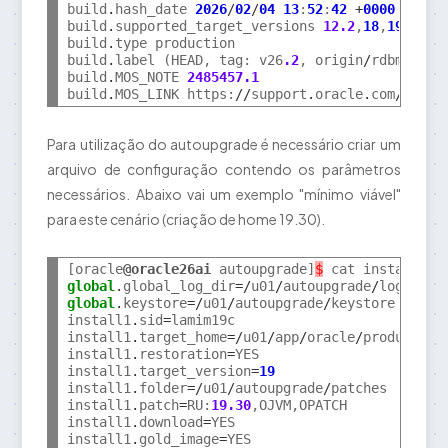
build
.
hash_date 
2026
/
02
/
04
13
:
52
:
42
+
0000
build
.
supported_target_versions 
12.2
,
18
,
19
,
21
,
2
build
.
type production

build
.
label (HEAD, tag: v26
.2
, origin
/
rdbms_19
.
build
.
MOS_NOTE 
2485457.1
build
.
MOS_LINK https:
//
support
.
oracle
.
com
/
epmos
Para utilização do autoupgrade é necessário criar um
arquivo de configuração contendo os parâmetros
necessários. Abaixo vai um exemplo "mínimo viável"
para este cenário (criação de home 19.30).
[oracle
@oracle26ai
 autoupgrade]
$
 cat install
.
global
.
global_log_dir
=/
u01
/
autoupgrade
/
global
.
keystore
=/
u01
/
autoupgrade
/
keystore

install1
.
sid
=
lamim19c

install1
.
target_home
=/
u01
/
app
/
oracle
/
product
/
19
install1
.
restoration
=
YES

install1
.
target_version
=
19
install1
.
folder
=/
u01
/
autoupgrade
/
patches

install1
.
patch
=
RU:
19.30
,OJVM,OPATCH

install1
.
download
=
YES

install1
.
gold_image
=
YES
