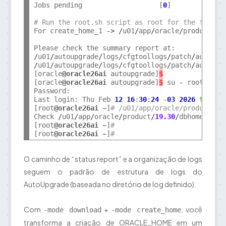
Jobs pending                   [
0
]

# Run the root.sh script as root for the follow
For create_home_1 
->
/
u01
/
app
/
oracle
/
product
/
19
/
u01
/
autoupgrade
/
logs
/
cfgtoollogs
/
patch
/
auto
/
st
/
u01
/
autoupgrade
/
logs
/
cfgtoollogs
/
patch
/
auto
/
st
[oracle
@oracle26ai
 autoupgrade]
$
[oracle
@oracle26ai
 autoupgrade]
$
 su 
-
 root

Password:

Last login: Thu Feb 
12
16
:
30
:
24
-
03
2026
from
1
[root
@oracle26ai
~
]
# /u01/app/oracle/product/19
Check 
/
u01
/
app
/
oracle
/
product
/
19.30
/
dbhome_1
/
in
[root
@oracle26ai
~
]
#
[root
@oracle26ai
~
]
#
O caminho de “status report” e a organização de logs
seguem o padrão de estrutura de logs do
AutoUpgrade (baseada no diretório de log definido).
Com
+
, você
-mode download
-mode create_home
transforma a criação de ORACLE_HOME em um