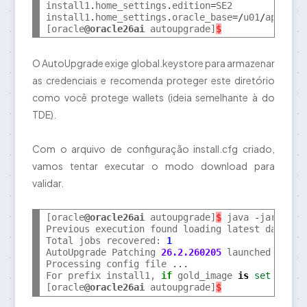
install1
.
home_settings
.
edition
=
SE2

install1
.
home_settings
.
oracle_base
=/
u01
/
app
/
orac
[oracle
@oracle26ai
 autoupgrade]
$
O AutoUpgrade exige global.keystore para armazenar
as credenciais e recomenda proteger este diretório
como você protege wallets (ideia semelhante à do
TDE).
Com o arquivo de configuração install.cfg criado,
vamos tentar executar o modo download para
validar.
[oracle
@oracle26ai
 autoupgrade]
$
 java 
-
jar auto
Previous execution found loading latest data

Total jobs recovered: 
1
AutoUpgrade Patching 
26.2.260205
 launched 
with
 
Processing config file 
...
For prefix install1, 
if
 gold_image 
is
set
 to YE
[oracle
@oracle26ai
 autoupgrade]
$