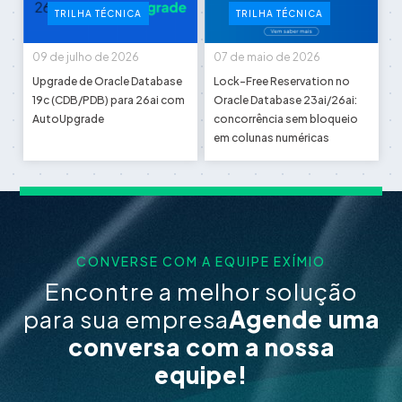
TRILHA TÉCNICA
TRILHA TÉCNICA
09 de julho de 2026
07 de maio de 2026
Upgrade de Oracle Database
Lock-Free Reservation no
19c (CDB/PDB) para 26ai com
Oracle Database 23ai/26ai:
AutoUpgrade
concorrência sem bloqueio
em colunas numéricas
CONVERSE COM A EQUIPE EXÍMIO
Encontre a melhor solução
para sua empresa
Agende uma
conversa com a nossa
equipe!