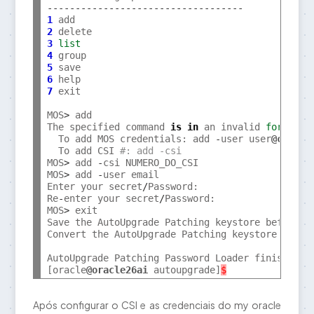
-----------------------------------
1
2
3
list
4
5
6
7
 exit

MOS
>
 add

The specified command 
is
in
 an invalid 
format
.
  To add MOS credentials: add 
-
user user
@compan
  To add CSI 
#: add -csi 
MOS
>
 add 
-
csi NUMERO_DO_CSI

MOS
>
 add 
-
user email

Enter your secret
/
Password:

Re
-
enter your secret
/
Password:

MOS
>
 exit

Save the AutoUpgrade Patching keystore before e
Convert the AutoUpgrade Patching keystore to au
AutoUpgrade Patching Password Loader finished 
-
[oracle
@oracle26ai
 autoupgrade]
$
Após configurar o CSI e as credenciais do my oracle