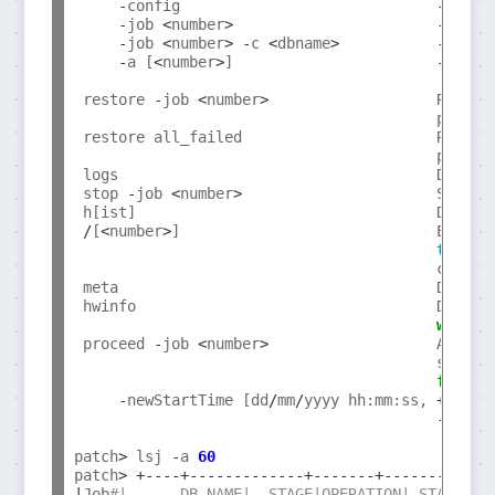
-
config                             
-
 Show
-
job 
<
number
>
-
 Summ
-
job 
<
number
>
-
c 
<
dbname
>
-
 Show
-
a [
<
number
>
]                       
-
 Repe
<
num
 restore 
-
job 
<
number
>
                   Restore
                                         prior t
 restore all_failed                      Restor
                                         previou
 logs                                    Displa
 stop 
-
job 
<
number
>
                      Stops t
 h[ist]                                  Display
/
[
<
number
>
]                             Execut
the
 hi
                                         command
 meta                                    Display
 hwinfo                                  Display
with
 t
 proceed 
-
job 
<
number
>
                   Alter p
                                         schedu
from
w
-
newStartTime [dd
/
mm
/
yyyy hh:mm:ss, 
+<
#>h<
-
 Star
                                           give
patch
>
 lsj 
-
a 
60
patch
>
+----+-------------+-------+---------+--
|
Job
#|      DB_NAME|  STAGE|OPERATION| STATUS|S