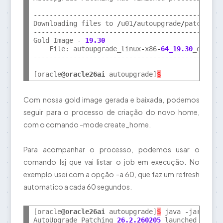
---------------------------------------------
Downloading files to 
/
u01
/
autoupgrade
/
---------------------------------------------
Gold Image 
-
19.30
    File: autoupgrade_linux
-
x86
-
64_19.30
_db_hom
---------------------------------------------
[oracle
@oracle26ai
 autoupgrade]
$
Com nossa gold image gerada e baixada, podemos
seguir para o processo de criação do novo home,
com o comando -mode create_home.
Para acompanhar o processo, podemos usar o
comando lsj que vai listar o job em execução. No
exemplo usei com a opção -a 60, que faz um refresh
automatico a cada 60 segundos.
[oracle
@oracle26ai
 autoupgrade]
$
 java 
-
jar auto
AutoUpgrade Patching 
26.2.260205
 launched 
with
 