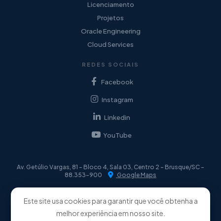
Licenciamento
Projetos
Oracle Engineering
Cloud Services
REDES SOCIAIS
Facebook
Instagram
Linkedin
YouTube
Av. Getúlio Vargas, 81 - Bloco 4, Sala 03, Centro 2 - Brusque/SC -
88.353-900
Google Maps
(47) 3053-7082
(47) 99136-8307
comercial@eximioti.com.br
Este site usa cookies para garantir que você obtenha a
melhor experiência em nosso site.