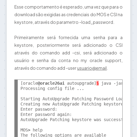
Esse comportamento é esperado, uma vez que para o
download são exigidas as credenciais do MOS e CSI na
keystore, através do parametro -load_password.
Primeiramente será fornecida uma senha para a
keystore, posteriormente será adicionado o CSI
através do comando add -csi, será adicionado o
usuário e senha da conta no my oracle support,
através do comando add -user
usuario@email
.
[oracle
@oracle26ai
 autoupgrade]
$
 java 
-
jar auto
Processing config file 
...
Starting AutoUpgrade Patching Password Loader 
-
Creating new AutoUpgrade Patching keystore 
-
 Pa
Enter password:

Enter password again:

AutoUpgrade Patching keystore was successfully c
MOS
>
 help
