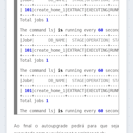
+----+-------------+-------+---------+-------+-
|
101
|
create_home_1
|
EXTRACT
|
EXECUTING
|
RUNNING
|
+----+-------------+-------+---------+-------+-
Total jobs 
1
The command lsj 
is
 running every 
60
 seconds
.
+----+-------------+-------+---------+-------+-
|
Job
#|      DB_NAME|  STAGE|OPERATION| STATUS|S
+----+-------------+-------+---------+-------+-
|
101
|
create_home_1
|
EXTRACT
|
EXECUTING
|
RUNNING
|
+----+-------------+-------+---------+-------+-
Total jobs 
1
The command lsj 
is
 running every 
60
 seconds
.
+----+-------------+-------+---------+-------+-
|
Job
#|      DB_NAME|  STAGE|OPERATION| STATUS|S
+----+-------------+-------+---------+-------+-
|
101
|
create_home_1
|
EXTRACT
|
EXECUTING
|
RUNNING
|
+----+-------------+-------+---------+-------+-
Total jobs 
1
The command lsj 
is
 running every 
60
 seconds
.
 PR
Ao final o autoupgrade pedirá para que seja