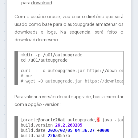
para
download
.
Com o usuário oracle, vou criar o diretório que será
usado como base para o autoupgrade armazenar os
downloads e logs. Na sequencia, será feito o
download do mesmo.
mkdir 
-
p 
/
u01
/
autoupgrade

cd 
/
u01
/
autoupgrade

curl 
-
L 
-
o autoupgrade
.
jar https:
//
download
.
ora
# ou:
# wget -O autoupgrade.jar https://download.orac
Para validar a versão do autoupgrade, basta executar
com a opção -version:
[oracle
@oracle26ai
 autoupgrade]
$
 java 
-
jar 
/
u01
build
.
version 
26.2.260205
build
.
date 
2026
/
02
/
05
04
:
36
:
27
+
0000
build
.
hash 
226
a8557b
