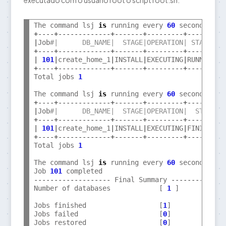
executado com o usuário root o script root.sh:
The command lsj 
is
 running every 
60
 seconds
.
+----+-------------+-------+---------+-------+-
|
Job
#|      DB_NAME|  STAGE|OPERATION| STATUS|S
+----+-------------+-------+---------+-------+-
|
101
|
create_home_1
|
INSTALL
|
EXECUTING
|
RUNNING
|
+----+-------------+-------+---------+-------+-
Total jobs 
1
The command lsj 
is
 running every 
60
 seconds
.
+----+-------------+-------+---------+--------+
|
Job
#|      DB_NAME|  STAGE|OPERATION|  STATUS|
+----+-------------+-------+---------+--------+
|
101
|
create_home_1
|
INSTALL
|
EXECUTING
|
FINISHED
|
+----+-------------+-------+---------+--------+
Total jobs 
1
The command lsj 
is
 running every 
60
 seconds
.
 PR
Job 
101
-------------------
 Final Summary 
-------------
Number of databases            [ 
1
 ]

Jobs finished                  [
1
]

Jobs failed                    [
0
]

Jobs restored                  [
0
]
